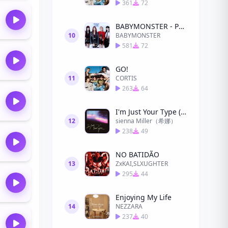
361
72
BABYMONSTER - PSYCHO (32秒)
10
BABYMONSTER
581
72
GO!
11
CORTIS
263
64
I'm Just Your Type (命中偏爱)
12
sienna Miller（希娜）
238
49
NO BATIDÃO
13
ZxKAI,SLXUGHTER
295
44
Enjoying My Life
14
NEZZARA
237
40