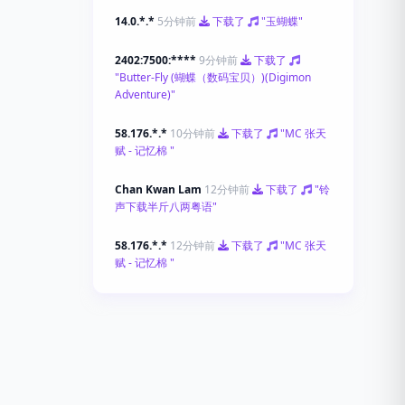
14.0.*.*
5分钟前
下载了
"玉蝴蝶"
2402:7500:****
9分钟前
下载了
"Butter-Fly (蝴蝶（数码宝贝）)(Digimon
Adventure)"
58.176.*.*
10分钟前
下载了
"MC 张天
赋 - 记忆棉 "
Chan Kwan Lam
12分钟前
下载了
"铃
声下载半斤八两粤语"
58.176.*.*
12分钟前
下载了
"MC 张天
赋 - 记忆棉 "