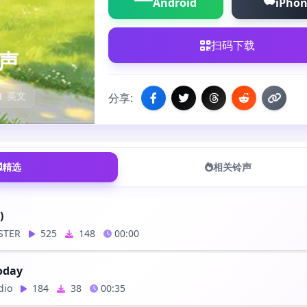
Android
iPho
扫码下载
铃声
英文
分享:
精选
相关铃声
)
STER
525
148
00:00
Today
dio
184
38
00:35