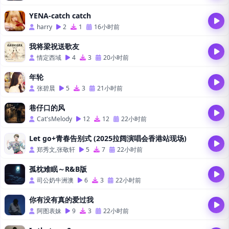
YENA-catch catch
harry
2
1
16小时前
我将梁祝送歌友
情定西域
4
3
20小时前
年轮
张碧晨
5
3
21小时前
巷仔口的风
Cat'sMelody
12
12
22小时前
Let go+青春告别式 (2025拉阔演唱会香港站现场)
郑秀文,张敬轩
5
7
22小时前
孤枕难眠～R&B版
司公奶牛洲澳
6
3
22小时前
你有没有真的爱过我
阿图表妹
9
3
22小时前