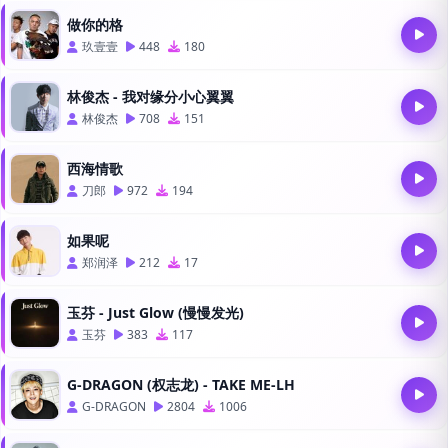
做你的格
玖壹壹
448
180
林俊杰 - 我对缘分小心翼翼
林俊杰
708
151
西海情歌
刀郎
972
194
如果呢
郑润泽
212
17
玉芬 - Just Glow (慢慢发光)
玉芬
383
117
G-DRAGON (权志龙) - TAKE ME-LH
G-DRAGON
2804
1006