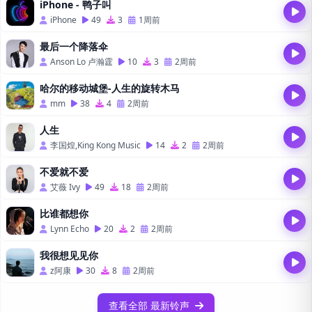
iPhone - 鸭子叫
iPhone
49
3
1周前
最后一个降落伞
Anson Lo 卢瀚霆
10
3
2周前
哈尔的移动城堡-人生的旋转木马
mm
38
4
2周前
人生
李国煌,King Kong Music
14
2
2周前
不爱就不爱
艾薇 Ivy
49
18
2周前
比谁都想你
Lynn Echo
20
2
2周前
我很想见见你
z阿康
30
8
2周前
查看全部 最新铃声