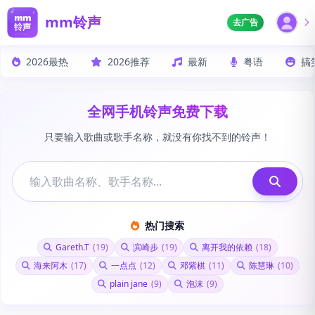
mm铃声
去广告
2026最热
2026推荐
最新
粤语
搞
全网手机铃声免费下载
只要输入歌曲或歌手名称，就没有你找不到的铃声！
热门搜索
Gareth.T
(19)
滨崎步
(19)
离开我的依赖
(18)
海来阿木
(17)
一点点
(12)
邓紫棋
(11)
陈慧琳
(10)
plain jane
(9)
泡沫
(9)