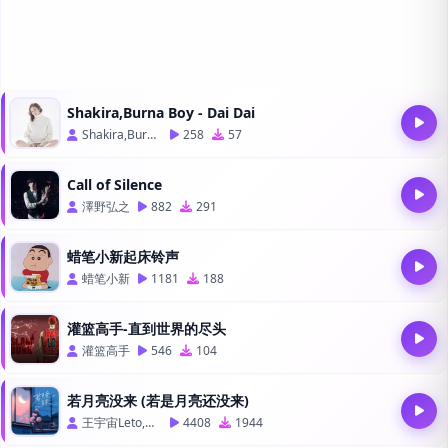
Shakira,Burna Boy - Dai Dai
Shakira,Burna Boy
258
57
Call of Silence
澤野弘之
882
291
蜡笔小新起床铃声
蜡笔小新
1181
188
灌篮高手-直到世界的尽头
灌篮高手
546
104
若月亮没来 (若是月亮还没来)
王宇宙Leto,乔浚丞
4408
1944