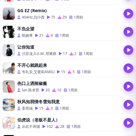
GG EZ (Remix)
404Hz,DJ小西
75
29
1周前
不负众望
陈婉菁
21
4
1周前
让你知道
汪苏泷,G.E.M. 邓紫棋
17
2
1周前
不开心就跳起来
韦礼安,艾蜜莉AMILI
15
5
1周前
伤口上洒辣椒酱
Ian 陈卓贤
20
10
1周前
秋风知我情冬雪知我意
姜雨涵
15
3
1周前
伯虎说（老板不是人）
从此不再辅
102
28
1周前