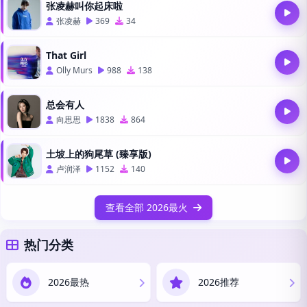
张凌赫叫你起床啦
张凌赫
369
34
That Girl
Olly Murs
988
138
总会有人
向思思
1838
864
土坡上的狗尾草 (臻享版)
卢润泽
1152
140
查看全部 2026最火
热门分类
2026最热
2026推荐