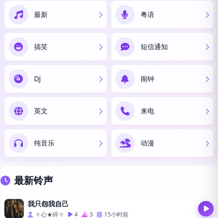
最新
粤语
搞笑
短信通知
DJ
闹钟
英文
来电
纯音乐
动漫
最新铃声
我只怨我自己
々心★碎々
4
3
15小时前