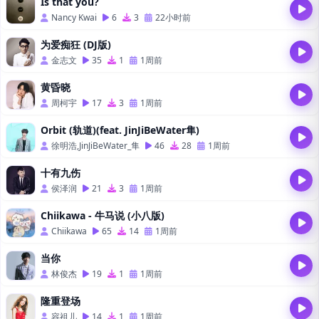
Is that you?
Nancy Kwai
6
3
22小时前
为爱痴狂 (DJ版)
金志文
35
1
1周前
黄昏晓
周柯宇
17
3
1周前
Orbit (轨道)(feat. JinJiBeWater隼)
徐明浩,JinJiBeWater_隼
46
28
1周前
十有九伤
侯泽润
21
3
1周前
Chiikawa - 牛马说 (小八版)
Chiikawa
65
14
1周前
当你
林俊杰
19
1
1周前
隆重登场
容祖儿
14
1
1周前