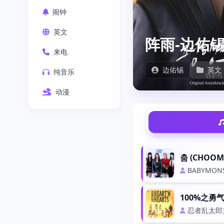
闹钟
英文
阵雨-边佑
来电
边佑锡
英文
纯音乐
动漫
춤 (CHOOM
BABYMON
100%之勇
忍者乱太郎