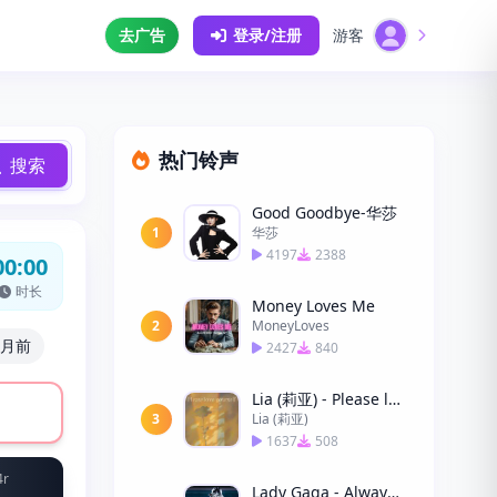
去广告
登录/注册
游客
热门铃声
搜索
Good Goodbye-华莎
1
华莎
4197
2388
00:00
时长
Money Loves Me
2
MoneyLoves
个月前
2427
840
Lia (莉亚) - Please love yourself (请好好爱自己)
3
Lia (莉亚)
1637
508
4r
Lady Gaga - Always Remember Us This Way