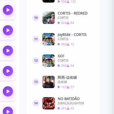
556
123
CORTIS - REDRED
10
CORTIS
324
84
JoyRIde - CORTIS
11
CORTIS
360
72
GO!
12
CORTIS
260
64
阵雨-边佑锡
13
边佑锡
167
57
NO BATIDÃO
14
ZxKAI,SLXUGHTER
291
43