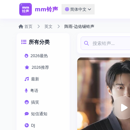
mm铃声
简体中文
首页
英文
阵雨-边佑锡铃声
所有分类
2026最热
2026推荐
最新
粤语
搞笑
短信通知
DJ