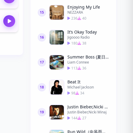
Enjoying My Life
15
NEZZARA
236
40
It’s Okay Today
16
Jigoooo Radio
180
38
Summer Boss (夏日主角)
17
Liam Connee
113
36
Beat It
18
Michael Jackson
98
34
Justin Bieber,Nicki Minaj - Beauty And A Beat
19
Justin Bieber,Nicki Minaj
144
27
Run Wild（向风而野）