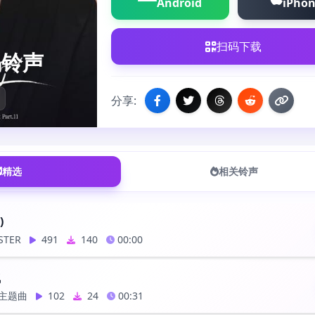
Android
iPho
扫码下载
锡铃声
分享:
精选
相关铃声
)
STER
491
140
00:00
气
主题曲
102
24
00:31