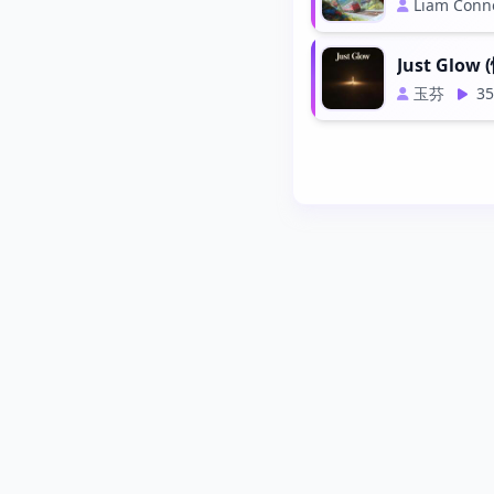
Liam Conn
Just Glow
玉芬
35