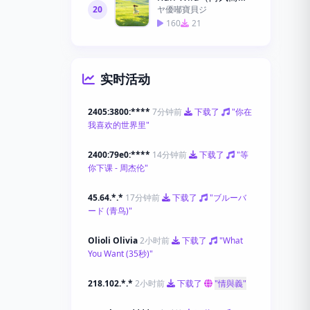
20
ヤ優喐寶貝ジ
160
21
实时活动
2405:3800:****
7分钟前
下载了
"你在
我喜欢的世界里"
2400:79e0:****
14分钟前
下载了
"等
你下课 - 周杰伦"
45.64.*.*
17分钟前
下载了
"ブルーバ
ード (青鸟)"
Olioli Olivia
2小时前
下载了
"What
You Want (35秒)"
218.102.*.*
2小时前
下载了
"情與義"