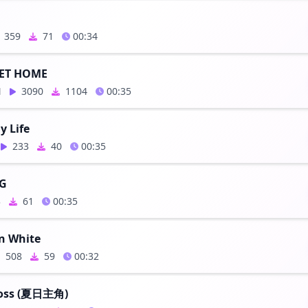
359
71
00:34
ET HOME
N
3090
1104
00:35
y Life
233
40
00:35
G
3
61
00:35
In White
508
59
00:32
oss (夏日主角)