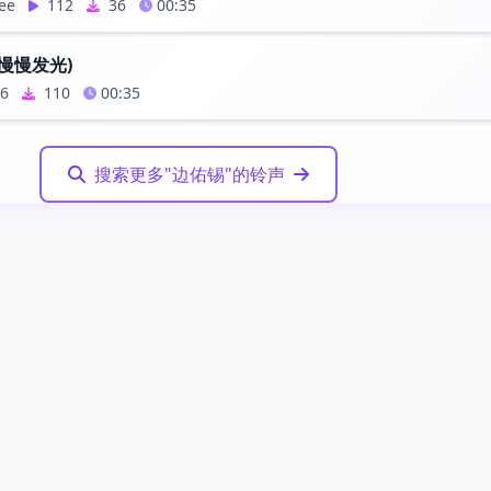
ee
112
36
00:35
 (慢慢发光)
6
110
00:35
搜索更多"边佑锡"的铃声