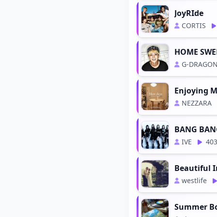
JoyRIde
CORTIS
HOME SWE
G-DRAGO
Enjoying M
NEZZARA
BANG BAN
IVE
40
Beautiful 
westlife
Summer B