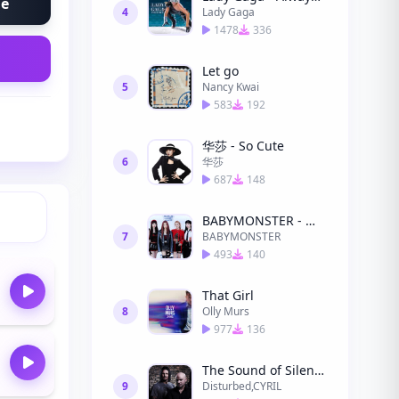
ne
4
Lady Gaga
1478
336
Let go
5
Nancy Kwai
583
192
华莎 - So Cute
6
华莎
687
148
BABYMONSTER - 춤 (CHOOM)
7
BABYMONSTER
493
140
That Girl
8
Olly Murs
977
136
The Sound of Silence (CYRIL Remix) (CYRIL Remix)
9
Disturbed,CYRIL