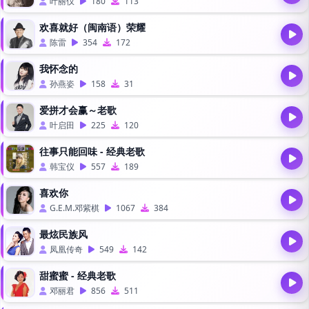
叶丽仪
180
113
欢喜就好（闽南语）荣耀
陈雷
354
172
我怀念的
孙燕姿
158
31
爱拼才会赢～老歌
叶启田
225
120
往事只能回味 - 经典老歌
韩宝仪
557
189
喜欢你
G.E.M.邓紫棋
1067
384
最炫民族风
凤凰传奇
549
142
甜蜜蜜 - 经典老歌
邓丽君
856
511