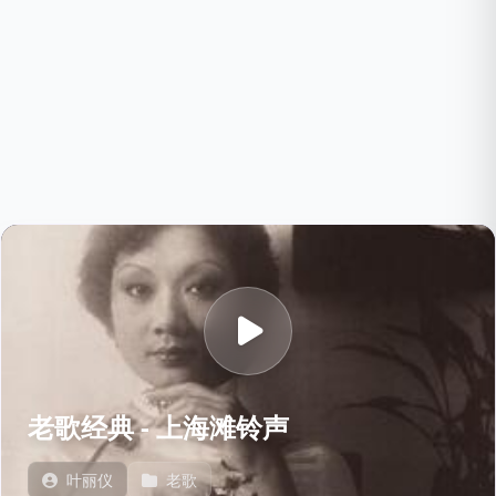
老歌经典 - 上海滩铃声
叶丽仪
老歌