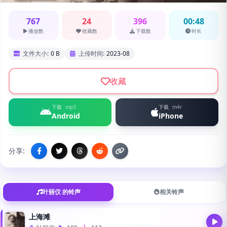
767
24
396
00:48
播放数
收藏数
下载数
时长
文件大小:
0 B
上传时间:
2023-08
收藏
下载
mp3
下载
m4r
Android
iPhone
分享:
叶丽仪 的铃声
相关铃声
上海滩