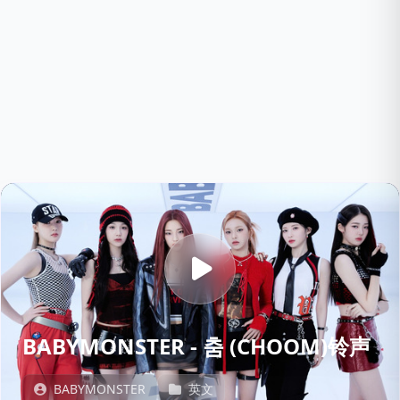
BABYMONSTER - 춤 (CHOOM)铃声
BABYMONSTER
英文