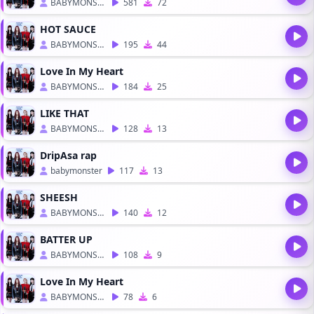
BABYMONSTER
581
72
HOT SAUCE
BABYMONSTER
195
44
Love In My Heart
BABYMONSTER
184
25
LIKE THAT
BABYMONSTER
128
13
DripAsa rap
babymonster
117
13
SHEESH
BABYMONSTER
140
12
BATTER UP
BABYMONSTER
108
9
Love In My Heart
BABYMONSTER
78
6