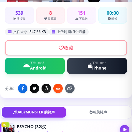
539
8
151
00:00
播放数
收藏数
下载数
时长
文件大小:
547.66 KB
上传时间:
3个月前
收藏
下载
mp3
下载
m4r
Android
iPhone
分享:
BABYMONSTER 的铃声
相关铃声
HOT
PSYCHO (32秒)