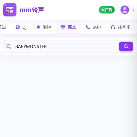
mm铃声
去广告
英文
通知
DJ
闹钟
来电
纯音乐