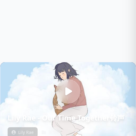
Lily Rae - Our Time Together铃声
Lily Rae
英文