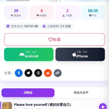
29
0
3
00:35
播放数
收藏数
下载数
时长
文件大小:
547.67 KB
上传时间:
2个月前
收藏
下载
mp3
下载
m4r
Android
iPhone
分享:
精选
相关铃声
Please love yourself (请好好爱自己)