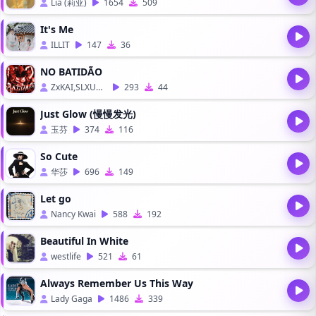
Lia (莉亚)
1654
509
It's Me
ILLIT
147
36
NO BATIDÃO
ZxKAI,SLXUGHTER
293
44
Just Glow (慢慢发光)
玉芬
374
116
So Cute
华莎
696
149
Let go
Nancy Kwai
588
192
Beautiful In White
westlife
521
61
Always Remember Us This Way
Lady Gaga
1486
339