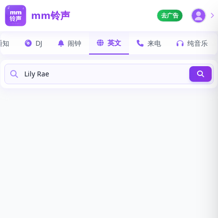
mm铃声
去广告
英文
通知
DJ
闹钟
来电
纯音乐