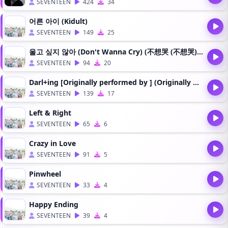
SEVENTEEN
424
34
어른 아이 (Kidult)
SEVENTEEN
149
25
울고 싶지 않아 (Don't Wanna Cry) (不想哭 (不想哭)(Live)
SEVENTEEN
94
20
Darl+ing [Originally performed by ] (Originally performed by )(KPop Version)
SEVENTEEN
139
17
Left & Right
SEVENTEEN
65
6
Crazy in Love
SEVENTEEN
91
5
Pinwheel
SEVENTEEN
33
4
Happy Ending
SEVENTEEN
39
4