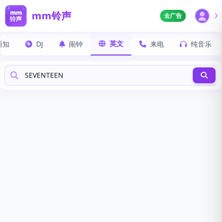
mm铃声
去广告
英文
通知
DJ
闹钟
来电
纯音乐