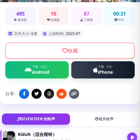
495
10
87
00:31
播放数
收藏数
下载数
时长
文件大小:
0 B
上传时间:
2025-07
收藏
下载
mp3
下载
m4r
Android
iPhone
分享:
SEVENTEEN 的铃声
相关铃声
Kidult（适合闹铃）