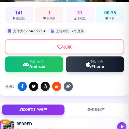
141
1
31
00:35
播放数
收藏数
下载数
时长
文件大小:
547.66 KB
上传时间:
7个月前
收藏
下载
mp3
下载
m4r
Android
iPhone
分享:
CORTIS 的铃声
相关铃声
HOT
REDRED