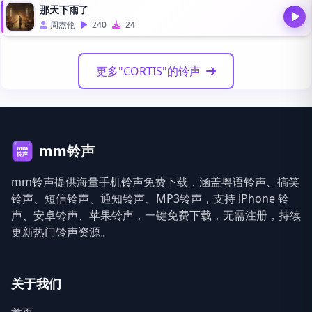
那天下雨了
周杰伦
240
24
更多"CORTIS"的铃声
mm铃声
mm铃声提供海量手机铃声免费下载，涵盖粤语铃声、搞笑
铃声、短信铃声、通知铃声、MP3铃声，支持 iPhone 铃
声、安卓铃声、苹果铃声，一键免费下载，无需注册，持续
更新热门铃声资源。
关于我们