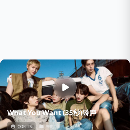
What You Want (35秒)铃声
CORTIS
来电