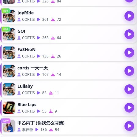
CORTIS
328
84
HOT
JoyRIde
CORTIS
361
72
HOT
GO!
CORTIS
263
64
FaSHioN
CORTIS
138
26
cortis 一天一天
CORTIS
107
14
Lullaby
CORTIS
83
11
Blue Lips ​
CORTIS
55
9
NEW
甲乙丙丁 (你我怎么两清)
李佳薇
136
94