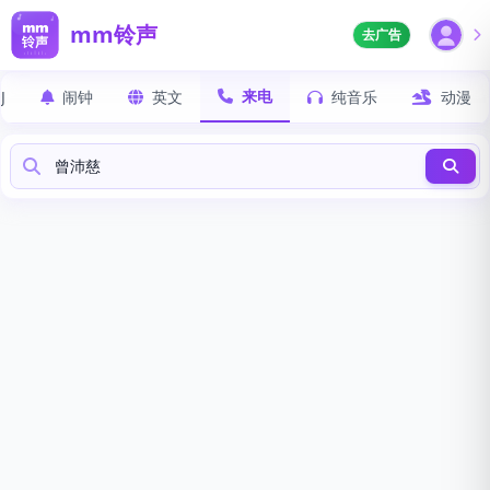
mm铃声
去广告
来电
J
闹钟
英文
纯音乐
动漫