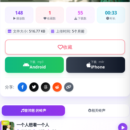
148
1
55
00:33
播放数
收藏数
下载数
时长
文件大小:
516.77 KB
上传时间:
5个月前
收藏
下载
mp3
下载
m4r
Android
iPhone
分享:
曾沛慈 的铃声
相关铃声
HOT
一个人想着一个人