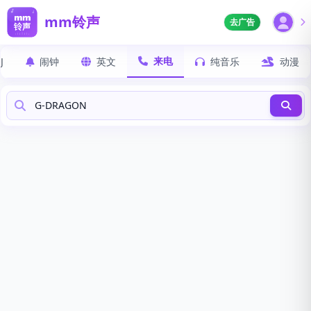
mm铃声
去广告
来电
J
闹钟
英文
纯音乐
动漫