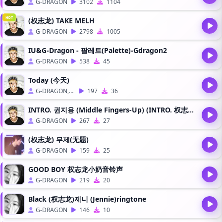
G-DRAGON
3102
1104
HOT
(权志龙) TAKE MELH
G-DRAGON
2798
1005
IU&G-Dragon - 팔레트(Palette)-Gdragon2
G-DRAGON
538
45
Today (今天)
G-DRAGON,金钟万
197
36
INTRO. 권지용 (Middle Fingers-Up) (INTRO. 权志龙 (Middle Fingers-Up))
G-DRAGON
267
27
(权志龙) 무제(无题)
G-DRAGON
159
25
GOOD BOY 权志龙小奶音铃声
G-DRAGON
219
20
Black (权志龙)제니 (Jennie)ringtone
G-DRAGON
146
10