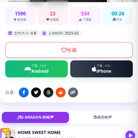
G-DRAGON
来电
1596
23
534
00:24
播放数
收藏数
下载数
时长
文件大小:
0 B
上传时间:
2025-02
收藏
下载
mp3
下载
m4r
Android
iPhone
分享:
G-DRAGON 的铃声
相关铃声
HOT
HOME SWEET HOME