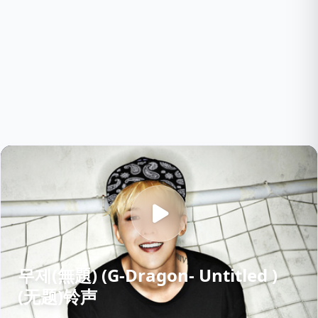
무제(無題) (G-Dragon- Untitled )
(无题)铃声