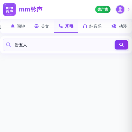
mm铃声
去广告
来电
J
闹钟
英文
纯音乐
动漫