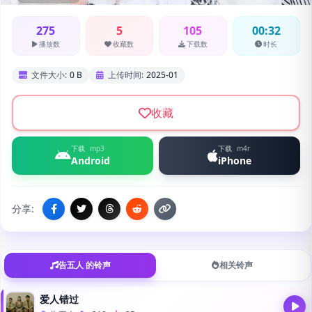
275
5
105
00:32
播放数
收藏数
下载数
时长
文件大小:
0 B
上传时间:
2025-01
收藏
下载
mp3
下载
m4r
Android
iPhone
分享:
告五人 的铃声
相关铃声
爱人错过