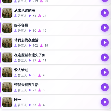
告五人
219
25
从未见过的海
告五人
54
23
好不容易
告五人
30
19
带我去找夜生活
告五人
102
19
在这座城市遗失了你
告五人
27
11
爱人错过
告五人
55
9
带我去找夜生活
告五人
22
5
唯一
告五人
67
4