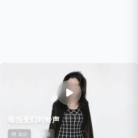
每当变幻时铃声
薰妮
粤语