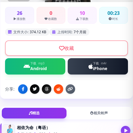
26
0
10
00:23
播放数
收藏数
下载数
时长
文件大小:
374.12 KB
上传时间:
7个月前
收藏
下载
mp3
下载
m4r
Android
iPhone
分享:
精选
相关铃声
相依为命（粤语）