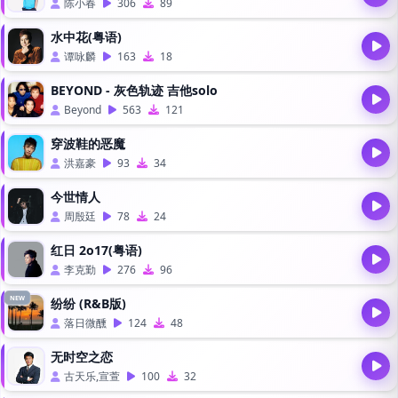
陈小春
306
89
水中花(粤语)
谭咏麟
163
18
BEYOND - 灰色轨迹 吉他solo
Beyond
563
121
穿波鞋的恶魔
洪嘉豪
93
34
今世情人
周殷廷
78
24
红日 2o17(粤语)
李克勤
276
96
NEW
纷纷 (R&B版)
落日微醺
124
48
无时空之恋
古天乐,宣萱
100
32