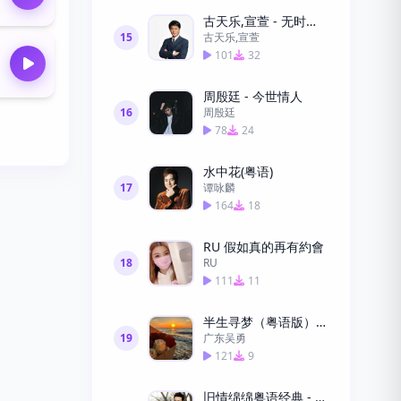
古天乐,宣萱 - 无时空之恋
15
古天乐,宣萱
101
32
周殷廷 - 今世情人
16
周殷廷
78
24
水中花(粤语)
17
谭咏麟
164
18
RU 假如真的再有約會
18
RU
111
11
半生寻梦（粤语版）—广东吴勇
19
广东吴勇
121
9
旧情绵绵粤语经典 - 张学友下载高清