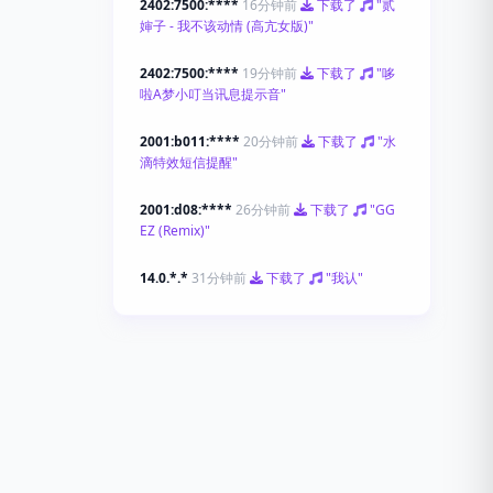
2402:7500:****
16分钟前
下载了
"贰
婶子 - 我不该动情 (高亢女版)"
2402:7500:****
19分钟前
下载了
"哆
啦A梦小叮当讯息提示音"
2001:b011:****
20分钟前
下载了
"水
滴特效短信提醒"
2001:d08:****
26分钟前
下载了
"GG
EZ (Remix)"
14.0.*.*
31分钟前
下载了
"我认"