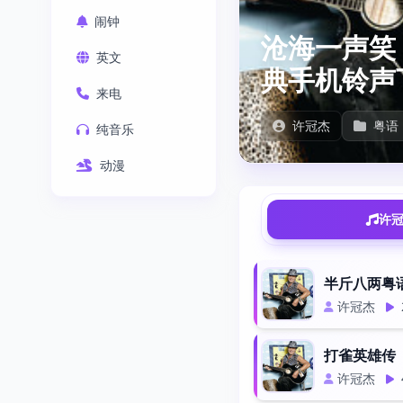
闹钟
沧海一声笑
英文
典手机铃声
来电
许冠杰
粤语
纯音乐
动漫
许冠
半斤八两粤
许冠杰
打雀英雄传
许冠杰