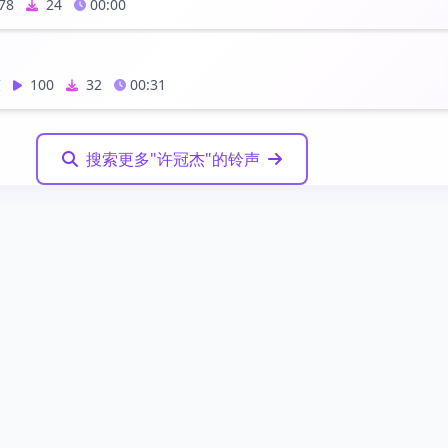
78
24
00:00
萱
100
32
00:31
搜索更多"许冠杰"的铃声