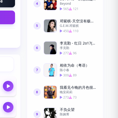
ne
4
Beyond
565
121
邓紫棋-天空没有极限-粤语版
5
G.E.M.邓紫棋
450
110
李克勤 - 红日 2o17(粤语)铃声免费
6
李克勤
277
96
相依为命（粤语）
7
陈小春
309
89
我看见今晚的月色很美，你呢？
8
晚安莉莉
273
73
不负众望
9
陈婉菁