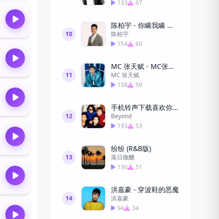
133
67
陈柏宇 - 你瞒我瞒 （粤语）
10
陈柏宇
154
60
MC 张天赋 - MC张天赋-男人怎可以1
11
MC 张天赋
138
59
手机铃声下载喜欢你粤语
12
Beyond
193
53
纷纷 (R&B版)
13
落日微醺
130
51
洪嘉豪 - 穿波鞋的恶魔
14
洪嘉豪
94
34