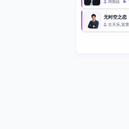
周殷廷
无时空之恋
古天乐,宣