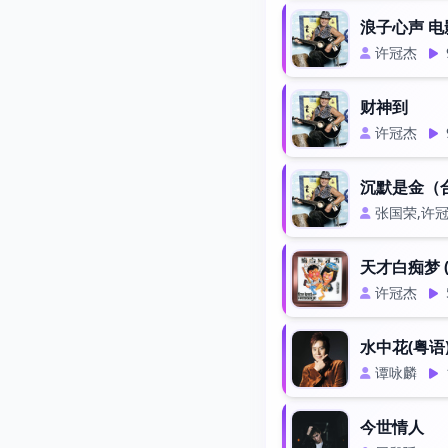
浪子心声 电
许冠杰
财神到
许冠杰
沉默是金（
张国荣,许
天才白痴梦 
许冠杰
水中花(粤语
谭咏麟
今世情人