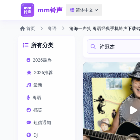
mm铃声
简体中文
首页
粤语
沧海一声笑 粤语经典手机铃声下载
所有分类
2026最热
2026推荐
最新
粤语
搞笑
短信通知
DJ