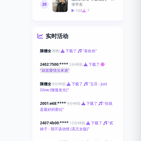
20
张学友
104
7
实时活动
陳穩全
刚刚
下载了
"喜欢你"
2402:7500:****
2分钟前
下载了
"就當愛情沒來過"
陳穩全
8分钟前
下载了
"玉芬 - Just
Glow (慢慢发光)"
2001:e68:****
9分钟前
下载了
"你就
是最好的那位"
2407:4b00:****
12分钟前
下载了
"贰
婶子 - 我不该动情 (高亢女版)"