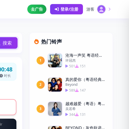
去广告
登录/注册
游客
热门铃声
搜索
沧海一声笑 粤语经典手机铃声下载
1
许冠杰
501
151
00:48
时长
真的爱你（粤语经典）
2
Beyond
589
147
越难越爱（粤语）粤语手机铃声下载
3
吴若希
344
131
4r
BEYOND - 灰色轨迹 吉他solo