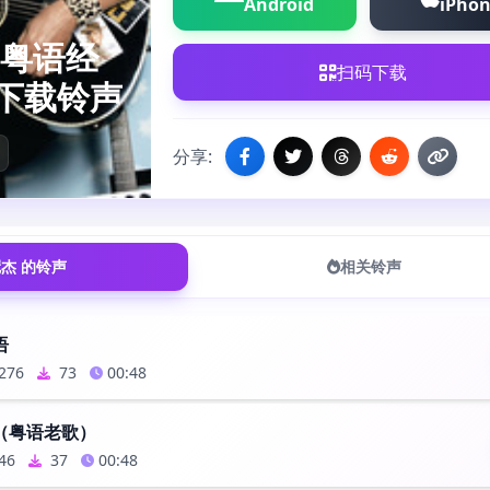
Android
iPho
 粤语经
扫码下载
下载铃声
分享:
杰 的铃声
相关铃声
语
276
73
00:48
（粤语老歌）
46
37
00:48