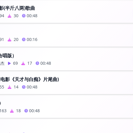
影(半斤八两)歌曲
94
30
00:48
91
20
00:16
合唱版）
冠杰
69
17
00:48
(电影《天才与白痴》片尾曲)
55
14
00:48
)
163
18
00:48