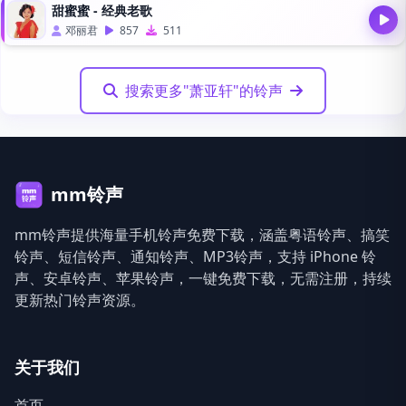
甜蜜蜜 - 经典老歌
邓丽君
857
511
搜索更多"萧亚轩"的铃声
mm铃声
mm铃声提供海量手机铃声免费下载，涵盖粤语铃声、搞笑
铃声、短信铃声、通知铃声、MP3铃声，支持 iPhone 铃
声、安卓铃声、苹果铃声，一键免费下载，无需注册，持续
更新热门铃声资源。
关于我们
首页