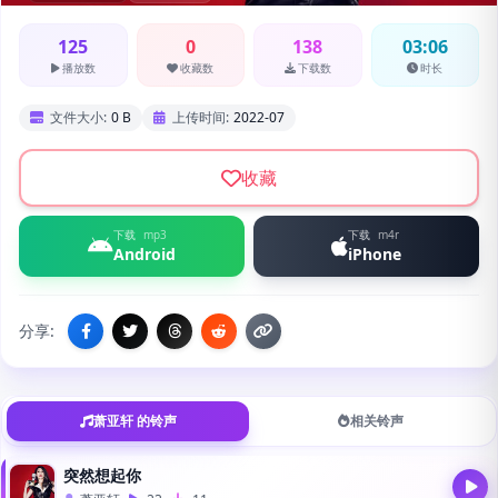
125
0
138
03:06
播放数
收藏数
下载数
时长
文件大小:
0 B
上传时间:
2022-07
收藏
下载
mp3
下载
m4r
Android
iPhone
分享:
萧亚轩 的铃声
相关铃声
突然想起你