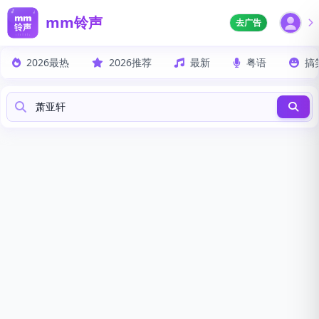
mm铃声
去广告
2026最热
2026推荐
最新
粤语
搞