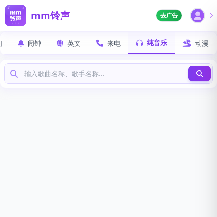
mm铃声
去广告
纯音乐
J
闹钟
英文
来电
动漫