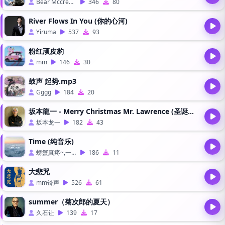
Bear Mccreary
346
80
River Flows In You (你的心河)
Yiruma
537
93
粉红顽皮豹
mm
146
30
鼓声 起势.mp3
Gggg
184
20
坂本龍一 - Merry Christmas Mr. Lawrence (圣诞快乐、劳伦斯先生)
坂本龙一
182
43
Time (纯音乐)
螃蟹真疼~,一点冰
186
11
大悲咒
mm铃声
526
61
summer（菊次郎的夏天）
久石让
139
17