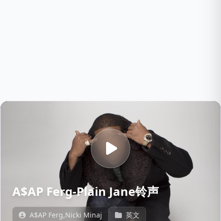
A$AP Ferg-Plain Jane铃声
A$AP Ferg,Nicki Minaj
英文