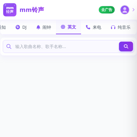
mm铃声
去广告
英文
通知
DJ
闹钟
来电
纯音乐