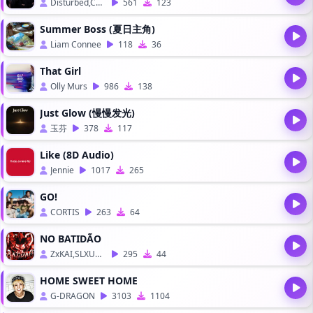
Disturbed,CYRIL
561
123
Summer Boss (夏日主角)
Liam Connee
118
36
That Girl
Olly Murs
986
138
Just Glow (慢慢发光)
玉芬
378
117
Like (8D Audio)
Jennie
1017
265
GO!
CORTIS
263
64
NO BATIDÃO
ZxKAI,SLXUGHTER
295
44
HOME SWEET HOME
G-DRAGON
3103
1104