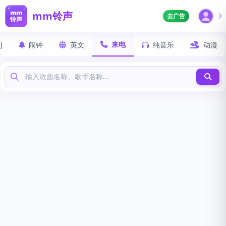
mm铃声
去广告
来电
J
闹钟
英文
纯音乐
动漫