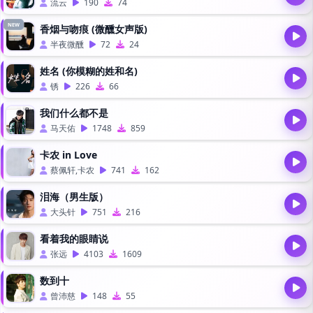
流云
190
74
NEW
香烟与吻痕 (微醺女声版)
半夜微醺
72
24
姓名 (你模糊的姓和名)
锈
226
66
我们什么都不是
马天佑
1748
859
卡农 in Love
蔡佩轩,卡农
741
162
泪海（男生版）
大头针
751
216
看着我的眼睛说
张远
4103
1609
数到十
曾沛慈
148
55