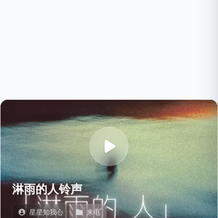
淋雨的人铃声
星星知我心
来电