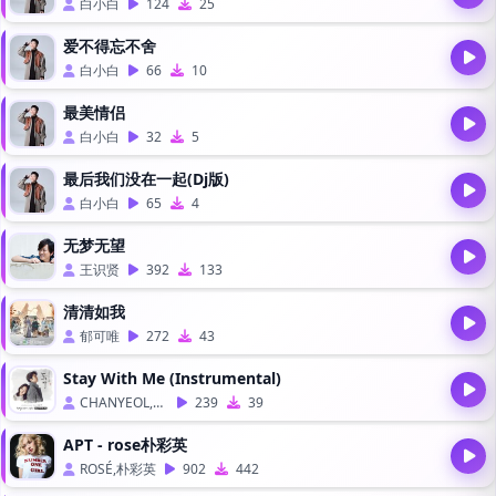
白小白
124
25
爱不得忘不舍
白小白
66
10
最美情侣
白小白
32
5
最后我们没在一起(Dj版)
白小白
65
4
无梦无望
王识贤
392
133
清清如我
郁可唯
272
43
Stay With Me (Instrumental)
CHANYEOL,PUNCH
239
39
APT - rose朴彩英
ROSÉ,朴彩英
902
442