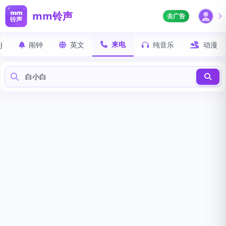
mm铃声
去广告
来电
J
闹钟
英文
纯音乐
动漫