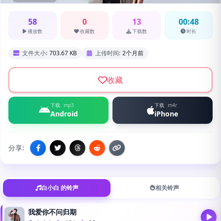
58
0
13
00:48
播放数
收藏数
下载数
时长
文件大小:
703.67 KB
上传时间:
2个月前
收藏
下载
mp3
下载
m4r
Android
iPhone
分享:
白小白 的铃声
相关铃声
我爱你不问归期