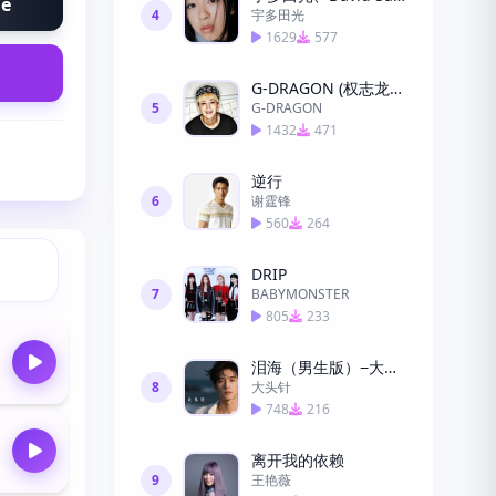
ne
4
宇多田光
1629
577
G-DRAGON (权志龙) - TOO BAD -LH
5
G-DRAGON
1432
471
逆行
6
谢霆锋
560
264
DRIP
7
BABYMONSTER
805
233
泪海（男生版）−大头针
8
大头针
748
216
离开我的依赖
9
王艳薇