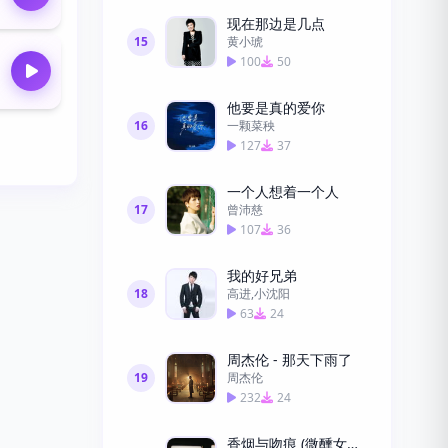
现在那边是几点
15
黄小琥
100
50
他要是真的爱你
16
一颗菜秧
127
37
一个人想着一个人
17
曾沛慈
107
36
我的好兄弟
18
高进,小沈阳
63
24
周杰伦 - 那天下雨了
19
周杰伦
232
24
香烟与吻痕 (微醺女声版)