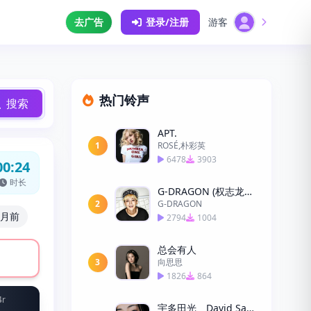
去广告
登录/注册
游客
热门铃声
搜索
APT.
1
ROSÉ,朴彩英
6478
3903
00:24
时长
G-DRAGON (权志龙) - TAKE ME-LH
2
G-DRAGON
个月前
2794
1004
总会有人
3
向思思
1826
864
4r
宇多田光、David Sanborn - First Love