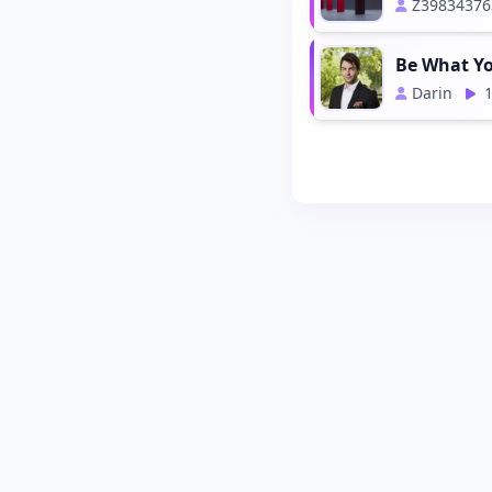
Z39834376
Be What Y
Darin
1