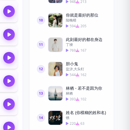
948
213
你就是最好的那位
10
陆晚晴
594
205
此刻最好的都在身边
11
丁祾
769
167
胆小鬼
12
盐汐,大头钉
544
162
林栖 - 若不是因为你
13
林栖
393
102
姓名 (你模糊的姓和名)
14
锈
220
63