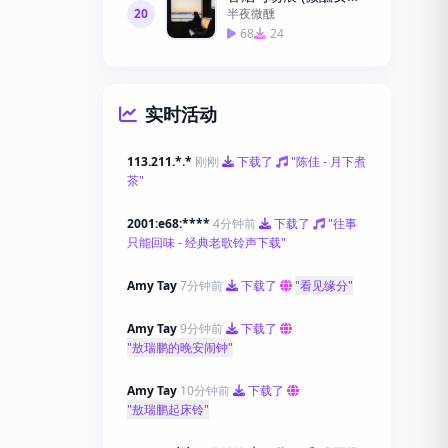
20
半夜微醺
68
24
实时活动
113.211.*.*
刚刚
下载了
"陈佳 - 月下煮
茶"
2001:e68:****
4分钟前
下载了
"往事
只能回味 - 经典老歌铃声下载"
Amy Tay
7分钟前
下载了
"看见缘分"
Amy Tay
9分钟前
下载了
"敖瑞鹏的晚安闹钟"
Amy Tay
10分钟前
下载了
"敖瑞鹏起床铃"