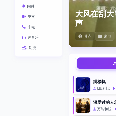
闹钟
大风在刮大
英文
声
来电
其齐
来电
纯音乐
动漫
跳楼机
LBI利比
深爱过的人
万能和弦