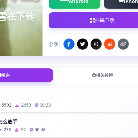
Android
iPho
雪在下铃
扫码下载
分享:
精选
相关铃声
5592
2653
00:33
怎么放手
238
52
00:48