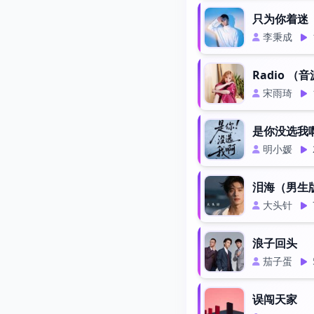
只为你着迷
李秉成
Radio （
宋雨琦
是你没选我啊
明小媛
泪海（男生
大头针
浪子回头
茄子蛋
误闯天家