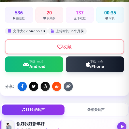
536
20
137
00:35
播放数
收藏数
下载数
时长
文件大小:
547.66 KB
上传时间:
6个月前
收藏
下载
mp3
下载
m4r
Android
iPhone
分享:
1119 的铃声
相关铃声
你好我好新年好