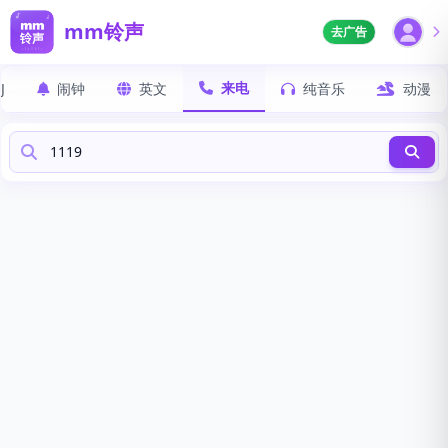
mm铃声
去广告
来电
J
闹钟
英文
纯音乐
动漫