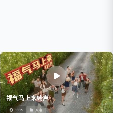
福气马上来铃声
1119
来电