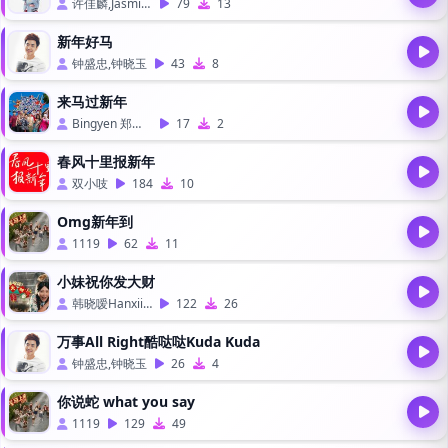
许佳麟,Jasmine C
79
13
新年好马
钟盛忠,钟晓玉
43
8
来马过新年
Bingyen 郑斌彦,刘伊幸
17
2
春风十里报新年
双小吱
184
10
Omg新年到
1119
62
11
小妹祝你发大财
韩晓嗳Hanxiiaoaii
122
26
万事All Right酷哒哒Kuda Kuda
钟盛忠,钟晓玉
26
4
你说蛇 what you say
1119
129
49