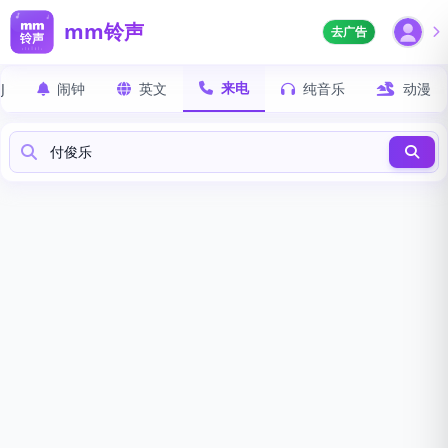
mm铃声
去广告
来电
J
闹钟
英文
纯音乐
动漫