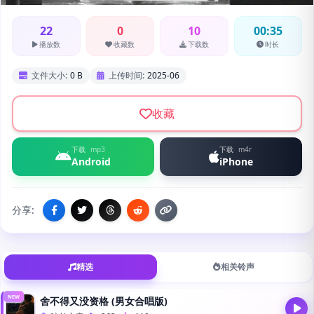
22
0
10
00:35
播放数
收藏数
下载数
时长
文件大小:
0 B
上传时间:
2025-06
收藏
下载
mp3
下载
m4r
Android
iPhone
分享:
精选
相关铃声
NEW
舍不得又没资格 (男女合唱版)