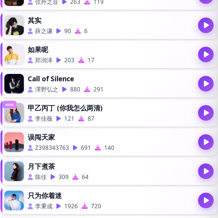
弦外之音
263
119
其实
薛之谦
90
6
如果呢
郑润泽
203
17
Call of Silence
澤野弘之
880
291
NEW
甲乙丙丁 (你我怎么两清)
李佳薇
121
87
误闯天家
Z398343763
691
140
月下煮茶
陈佳
309
64
只为你着迷
李秉成
1926
720