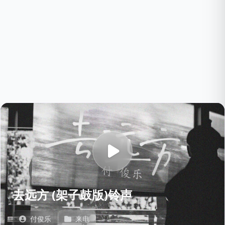
去远方 (架子鼓版)铃声
付俊乐
来电