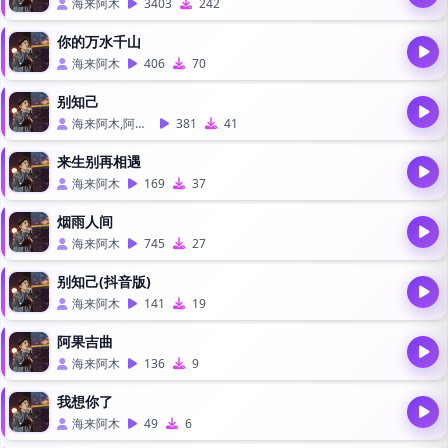
海来阿木
3403
242
你的万水千山
海来阿木
406
70
别知己
海来阿木,阿呷拉古,曲比阿且
381
41
来生别再相遇
海来阿木
169
37
烟雨人间
海来阿木
745
27
别知己(抖音版)
海来阿木
141
19
阿果吉曲
海来阿木
136
9
我想你了
海来阿木
49
6