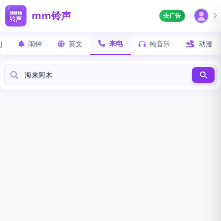
mm铃声
去广告
来电
J
闹钟
英文
纯音乐
动漫