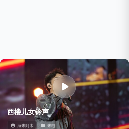
西楼儿女铃声
海来阿木
来电