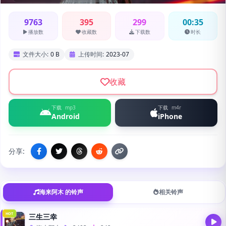
9763
395
299
00:35
播放数
收藏数
下载数
时长
文件大小:
0 B
上传时间:
2023-07
收藏
下载
mp3
下载
m4r
Android
iPhone
分享:
海来阿木 的铃声
相关铃声
HOT
三生三幸