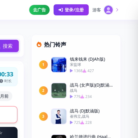
去广告
登录/注册
游客
热门铃声
搜索
钱来钱来 (DJAh版)
1
宋盐球
1368
427
00:33
时长
战马 (女声版)(DJ默涵版)
2
战马
个月前
779
234
战马 (DJ默涵版)
3
崔伟立,战马
725
228
4r
哈兰德进行曲 (Haaland)