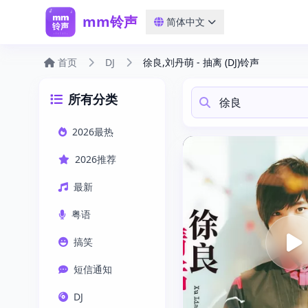
mm铃声
简体中文
首页
DJ
徐良,刘丹萌 - 抽离 (DJ)铃声
所有分类
2026最热
2026推荐
最新
粤语
搞笑
短信通知
DJ