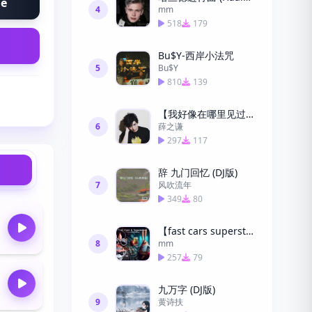
ne
4
mm
518
179
Bu$Y-西岸小法咒
5
Bu$Y
810
139
【我好像在哪里见过你-DJ】我听见了你的声音_
6
薛之谦
297
117
辞 九门回忆 (DJ版)
7
风吹流年
349
80
【fast cars superstars-DJ】
8
mm
257
79
九万字 (DJ版)
9
黄诗扶