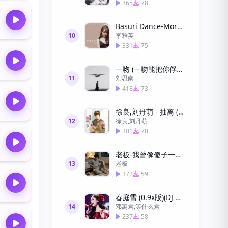
365
78
Basuri Dance-More上车舞
10
李雅英
331
75
一吻 (一吻能把你俘获吗)(Remix)
11
刘思南
418
73
徐良,刘丹萌 - 抽离 (DJ)
12
徐良,刘丹萌
301
70
老板-我曾像傻子一样爱你 (DJ版)
13
老板
372
59
春庭雪 (0.9x版)(DJ Wave版)
14
邓寓君,等什么君
237
58