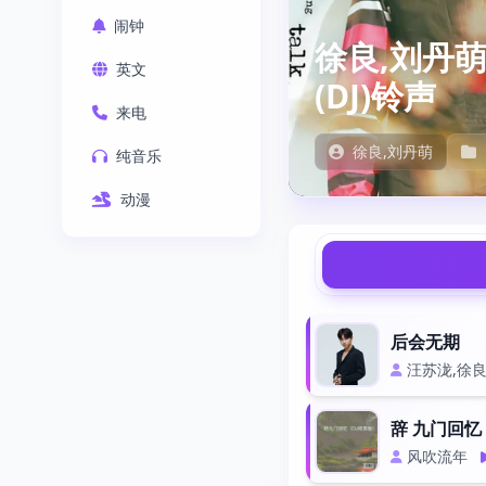
闹钟
徐良,刘丹萌 
英文
(DJ)铃声
来电
徐良,刘丹萌
纯音乐
动漫
后会无期
汪苏泷,徐
辞 九门回忆 (
风吹流年