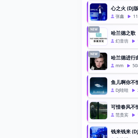
心之火 (DJ版
张鑫
11
NEW
哈兰德之歌
幻音坊
NEW
哈兰德进行曲 
mm
50
鱼儿啊你不懂
DJ哇哇
可惜春风不懂我
范贵宾
钱来钱来 (D