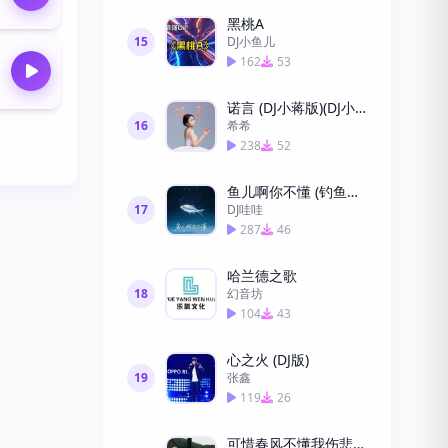
黑桃A
15
DJ小鱼儿
162
53
诺言 (DJ小蒋版)(DJ小蒋版)
16
希希
238
52
鱼儿啊你不懂 (钓鱼进行曲)
17
DJ哇哇
287
46
哈兰德之歌
18
幻音坊
104
43
心之火 (DJ版)
19
张鑫
119
26
可惜春风不懂我伤悲 (DJ)