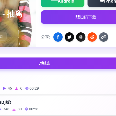
Android
iPho
- 抽离
扫码下载
DJ
分享:
精选
良
46
6
00:29
DJ版)
348
80
00:58