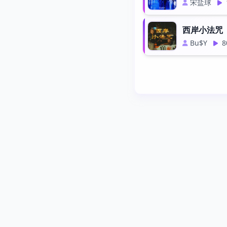
宋盐球
西岸小法咒
Bu$Y
8