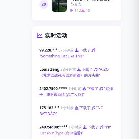
20
范贵宾
112
18
实时活动
99.228.*.*
37分钟前
下载了
"Something Just Like This"
Louis Zeng
38分钟前
下载了
"AIZO
《咒术回战死灭回游前篇》的片头曲"
2402:7500:****
1小时前
下载了
"贰婶
子 - 我不该动情 (高亢女版)"
175.182.*.*
1小时前
下载了
"NO
BATIDÃO"
2407:4d00:****
1小时前
下载了
"I'm
Just Your Type (命中偏爱)"