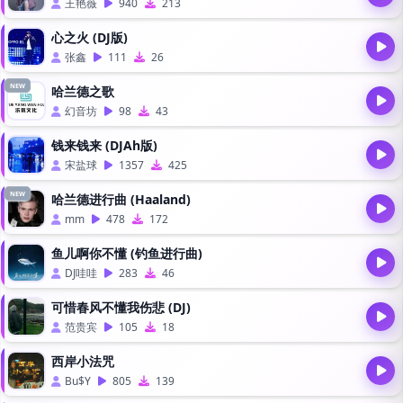
王艳薇
940
213
心之火 (DJ版)
张鑫
111
26
NEW
哈兰德之歌
幻音坊
98
43
钱来钱来 (DJAh版)
宋盐球
1357
425
NEW
哈兰德进行曲 (Haaland)
mm
478
172
鱼儿啊你不懂 (钓鱼进行曲)
DJ哇哇
283
46
可惜春风不懂我伤悲 (DJ)
范贵宾
105
18
西岸小法咒
Bu$Y
805
139