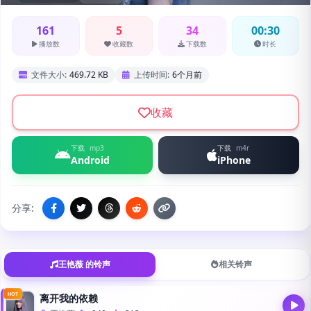
161
5
34
00:30
播放数
收藏数
下载数
时长
文件大小:
469.72 KB
上传时间:
6个月前
收藏
下载
mp3
下载
m4r
Android
iPhone
分享:
王艳薇 的铃声
相关铃声
HOT
离开我的依赖