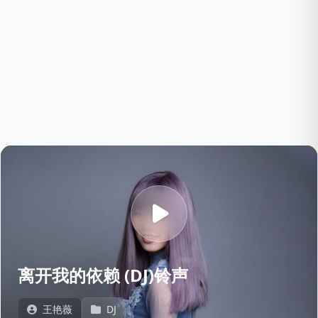
离开我的依赖 (DJ)铃声
王艳薇
DJ