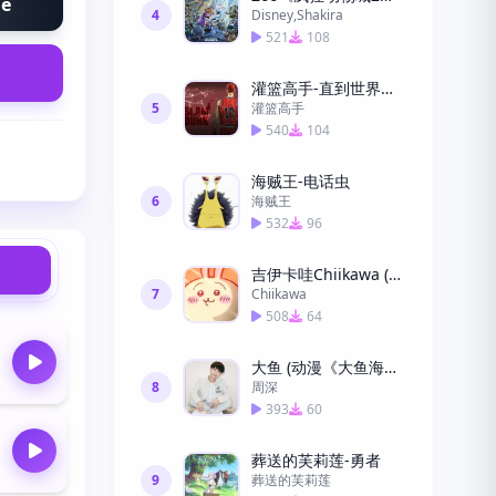
ne
4
Disney,Shakira
521
108
灌篮高手-直到世界的尽头
5
灌篮高手
540
104
海贼王-电话虫
6
海贼王
532
96
吉伊卡哇Chiikawa (睡衣派对之歌)
7
Chiikawa
508
64
大鱼 (动漫《大鱼海棠》印象曲)
8
周深
393
60
葬送的芙莉莲-勇者
9
葬送的芙莉莲