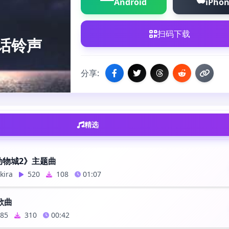
Android
iPho
扫码下载
话铃声
分享:
精选
动物城2》主题曲
kira
520
108
01:07
歌曲
85
310
00:42