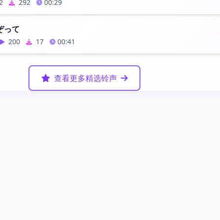
2
292
00:29
ぞって
200
17
00:41
查看更多精选铃声