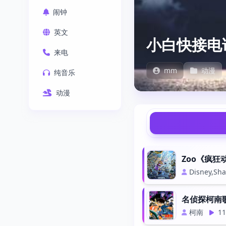
闹钟
英文
小白快接电
来电
mm
动漫
纯音乐
动漫
Zoo《疯狂
Disney,Sha
名侦探柯南
柯南
11