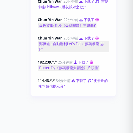
Chun Yin Wan
20分钟前
下载了
"吉伊
卡哇Chiikawa (睡衣派对之歌)"
Chun Yin Wan
22分钟前
下载了
"爆裂旋風(動漫《爆旋陀螺》主題曲)"
Chun Yin Wan
23分钟前
下载了
"鄭伊健 - 自動勝利Let's Fight-數碼暴龍-志
明"
182.239.*.*
25分钟前
下载了
"Butter-Fly《數碼暴龍大冒險》片頭曲"
114.43.*.*
34分钟前
下载了
"皮卡丘的
叫声 短信提示音"