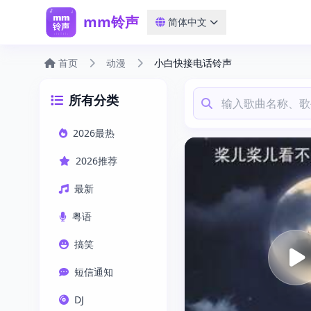
mm铃声
简体中文
首页
动漫
小白快接电话铃声
所有分类
2026最热
2026推荐
最新
粤语
搞笑
短信通知
DJ