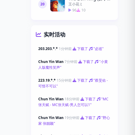
20
王小花ミ
96
10
实时活动
203.203.*.*
1分钟前
下载了
"必巡"
Chun Yin Wan
7分钟前
下载了
"小黄
人版魔性笑声"
223.19.*.*
15分钟前
下载了
"蔡旻佑 -
可惜不可以"
Chun Yin Wan
18分钟前
下载了
"MC
张天赋 - MC张天赋-男人怎可以1"
Chun Yin Wan
19分钟前
下载了
"野心
家 张靓颖"