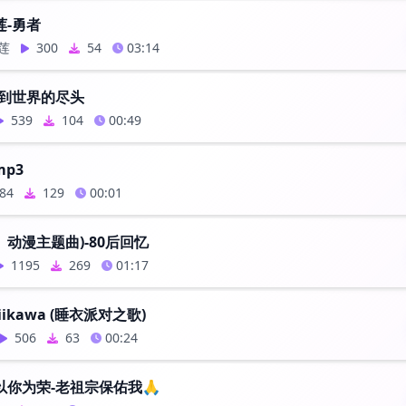
莲-勇者
莲
300
54
03:14
直到世界的尽头
539
104
00:49
mp3
84
129
00:01
动漫主题曲)-80后回忆
1195
269
01:17
ikawa (睡衣派对之歌)
506
63
00:24
以你为荣-老祖宗保佑我🙏