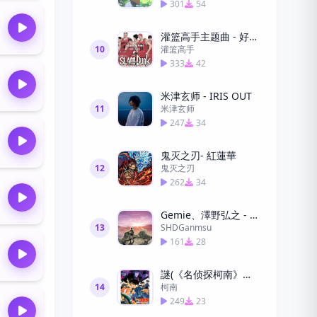
301
54
灌篮高手主题曲 - 好想大声说我爱你
10
灌篮高手
333
42
米津玄师 - IRIS OUT
11
米津玄师
247
34
鬼灭之刃- 紅蓮華
12
鬼灭之刃
262
34
Gemie、澤野弘之 - Call of Silence- 进击的巨人
13
SHDGanmsu
161
28
謎(《名侦探柯南》片头曲）
14
柯南
249
23