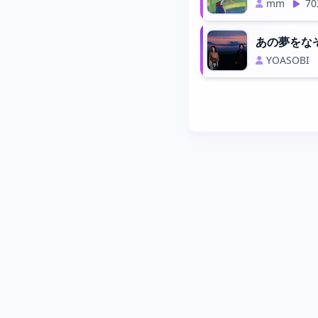
mm
70
あの夢をな
YOASOBI