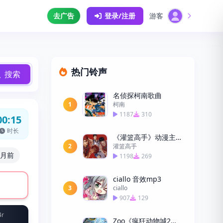
去广告
登录/注册
游客
热门铃声
搜索
名侦探柯南歌曲
1
柯南
1187
310
00:15
时长
《灌篮高手》动漫主题曲)-80后回忆
2
灌篮高手
个月前
1198
269
ciallo 音效mp3
3
ciallo
907
129
4r
Zoo《疯狂动物城2》主题曲