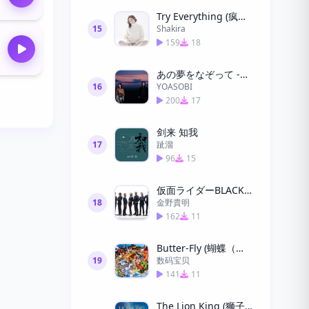
Try Everything (疯狂动物城主题曲)
15
Shakira
159
18
あの夢をなぞって -YOASOBI
16
YOASOBI
200
17
剑来 知我
17
跐溜
96
15
仮面ライダーBLACK RX (假面骑士)
18
金野貴明
162
11
Butter-Fly (蝴蝶（数码宝贝）)(Digimon Adventure)
19
数码宝贝
141
11
The Lion King (狮子王) - Circle of Life