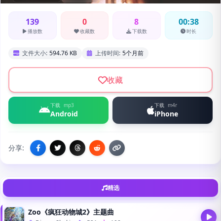
139
0
8
00:38
播放数
收藏数
下载数
时长
文件大小:
594.76 KB
上传时间:
5个月前
收藏
下载
mp3
下载
m4r
Android
iPhone
分享:
精选
Zoo《疯狂动物城2》主题曲