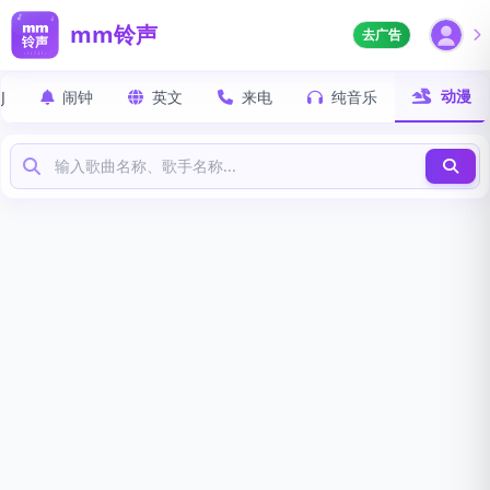
mm铃声
去广告
动漫
J
闹钟
英文
来电
纯音乐