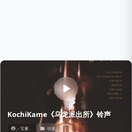
KochiKame《乌龙派出所》铃声
- 宝爹。
动漫