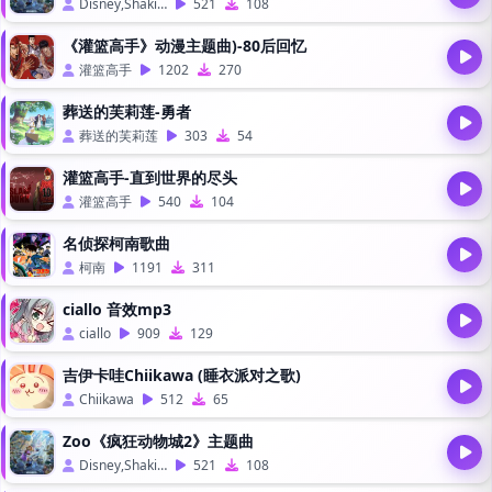
Disney,Shakira
521
108
《灌篮高手》动漫主题曲)-80后回忆
灌篮高手
1202
270
葬送的芙莉莲-勇者
葬送的芙莉莲
303
54
灌篮高手-直到世界的尽头
灌篮高手
540
104
名侦探柯南歌曲
柯南
1191
311
ciallo 音效mp3
ciallo
909
129
吉伊卡哇Chiikawa (睡衣派对之歌)
Chiikawa
512
65
Zoo《疯狂动物城2》主题曲
Disney,Shakira
521
108