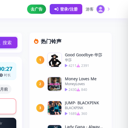
去广告
登录/注册
游客
热门铃声
搜索
Good Goodbye-华莎
1
华莎
4211
2391
00:27
时长
Money Loves Me
2
MoneyLoves
个月前
2430
840
JUMP- BLACKPINK
3
BLACKPINK
1689
360
4r
Lady Gaga - Always Remember Us This Way