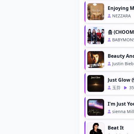
Enjoying M
NEZZARA
춤 (CHOOM
BABYMON
Beauty And
Justin Bieb
Just Glow
玉芬
35
I'm Just 
sienna M
Beat It