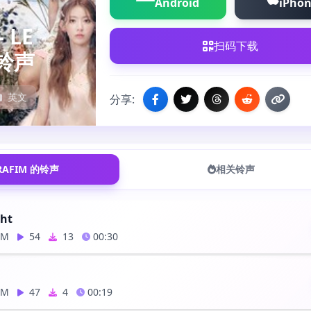
Android
iPho
- LE
扫码下载
M铃声
英文
分享:
ERAFIM 的铃声
相关铃声
ght
IM
54
13
00:30
IM
47
4
00:19