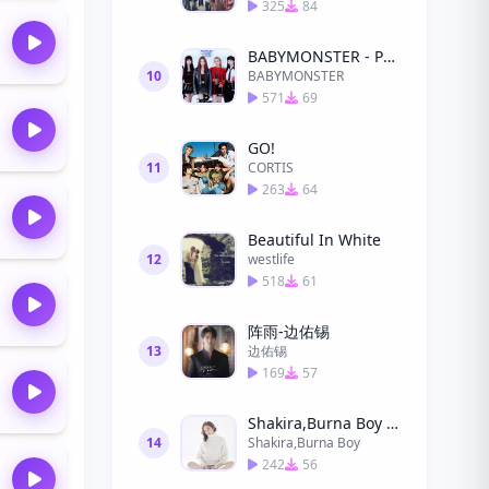
325
84
BABYMONSTER - PSYCHO (32秒)
10
BABYMONSTER
571
69
GO!
11
CORTIS
263
64
Beautiful In White
12
westlife
518
61
阵雨-边佑锡
13
边佑锡
169
57
Shakira,Burna Boy - Dai Dai
14
Shakira,Burna Boy
242
56