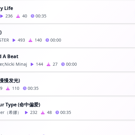
y Life
236
40
00:35
)
STER
493
140
00:00
 A Beat
er,Nicki Minaj
144
27
00:00
 (慢慢发光)
9
110
00:35
Your Type (命中偏爱)
iller（希娜）
232
48
00:35