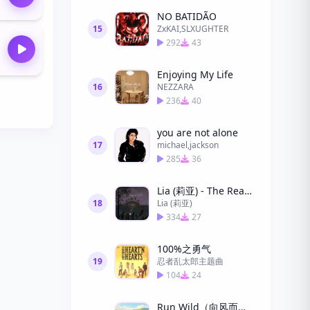
NO BATIDÃO
15
ZxKAI,SLXUGHTER
292
43
Enjoying My Life
16
NEZZARA
236
40
you are not alone
17
michael,jackson
285
36
Lia (莉亚) - The Reason to Smile (微笑的理由)
18
Lia (莉亚)
334
27
100%之勇气
19
忍者乱太郎主题曲
104
24
Run Wild（向风而野）