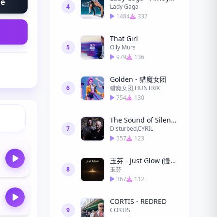
ne
4
Lady Gaga
1484
337
That Girl
5
Olly Murs
979
136
Golden - 猎魔女团
6
猎魔女团,HUNTR/X
754
130
The Sound of Silence (CYRIL Remix) (CYRIL Remix)
7
Disturbed,CYRIL
557
123
玉芬 - Just Glow (慢慢发光)
8
玉芬
367
112
CORTIS - REDRED
9
CORTIS