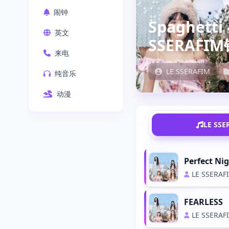
闹钟
Spaghetti 
英文
SSERAFI
来电
LE SSERAFIM
纯音乐
动漫
LE SS
Perfect Ni
LE SSERAF
FEARLESS
LE SSERAF