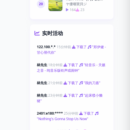
20
ヤ優喐寶貝ジ
164
23
实时活动
122.100.*.*
15分钟前
下载了
"郑伊健 -
甘心替代你"
林先生
18分钟前
下载了
"轻音乐 - 天籁
之音 - 纯音乐版铃声或闹钟"
林先生
21分钟前
下载了
"我的刀盾"
林先生
23分钟前
下载了
"起床喽小懒
猪"
2401:e180:****
25分钟前
下载了
"Nothing's Gonna Stop Us Now"