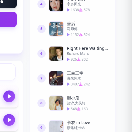
ne
4
宇多田光
1638
578
善后
5
马师傅
1152
324
Right Here Waiting (此情可待)
6
Richard Marx
926
302
三生三幸
7
海来阿木
3407
242
胆小鬼
8
盐汐,大头钉
548
163
卡农 in Love
9
蔡佩轩,卡农