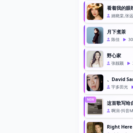
看着我的眼睛说
姚晓棠,张
月下煮茶
陈佳
30
野心家
张靓颖
、David San
宇多田光
NEW
这首歌写给自己 
啊润-抖音Mu
Right Her