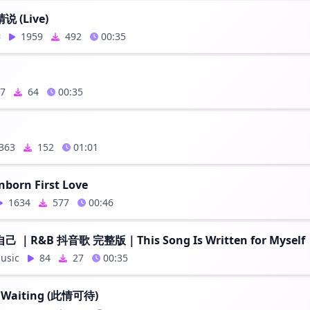
 (Live)
远
1959
492
00:35
7
64
00:35
363
152
01:01
born First Love
1634
577
00:46
｜R&B 抖音歌 完整版｜This Song Is Written for Myself
sic
84
27
00:35
e Waiting (此情可待)