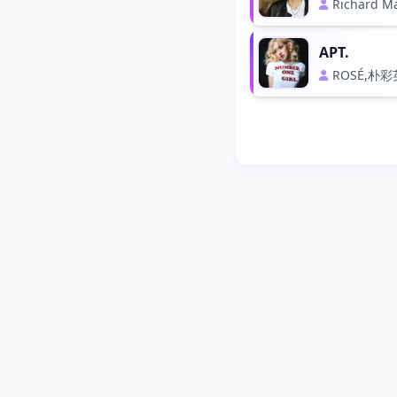
Richard M
APT.
ROSÉ,朴彩