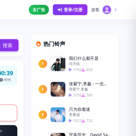
去广告
登录/注册
游客
热门铃声
搜索
我们什么都不是
1
马天佑
1743
859
00:39
时长
张紫宁,李鑫 - 一念《逐玉》
2
张紫宁,李鑫
2016
780
只为你着迷
3
李秉成
1927
720
4r
宇多田光、David Sanborn - First Love