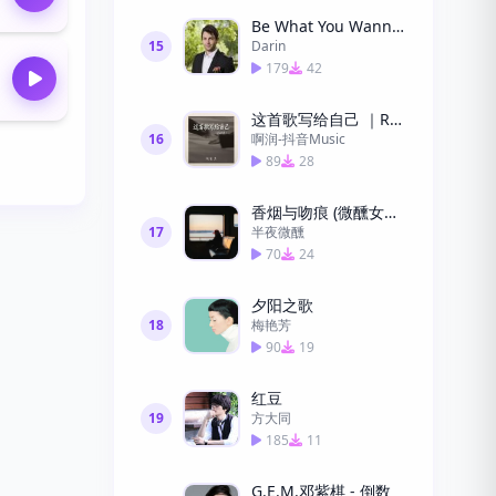
Be What You Wanna Be
15
Darin
179
42
这首歌写给自己 ｜R&B 抖音歌 完整版｜This Song Is Written for Myself
16
啊润-抖音Music
89
28
香烟与吻痕 (微醺女声版)
17
半夜微醺
70
24
夕阳之歌
18
梅艳芳
90
19
红豆
19
方大同
185
11
G.E.M.邓紫棋 - 倒数