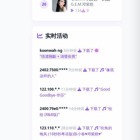
20
G.E.M.邓紫棋
134
9
实时活动
koonwah ng
3分钟前
下载了
"情濃難斷 + 濤聲依舊"
2402:7500:****
9分钟前
下载了
"像我
这样的人"
122.100.*.*
11分钟前
下载了
"Good
Goodbye-华莎"
2400:79e0:****
14分钟前
下载了
"纷
纷 (R&B版)"
123.110.*.*
28分钟前
下载了
"街角的
晚风 (18秒秒粤语版)陈小春♥邓紫棋♥"