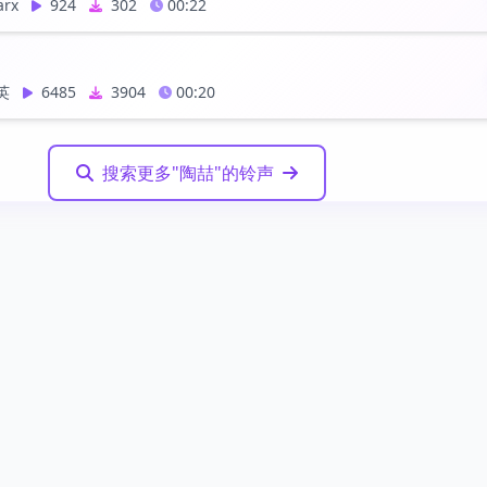
arx
924
302
00:22
英
6485
3904
00:20
搜索更多"陶喆"的铃声