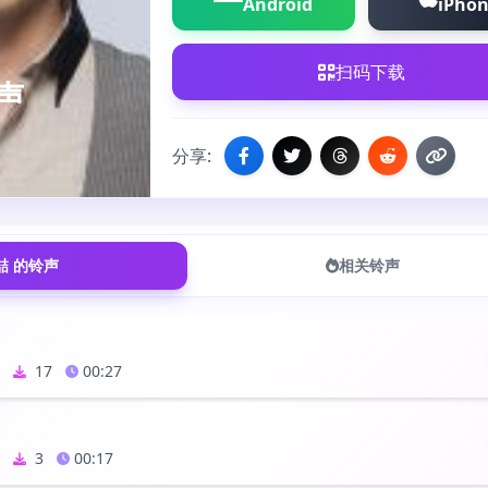
Android
iPho
扫码下载
声
分享:
喆 的铃声
相关铃声
1
17
00:27
4
3
00:17