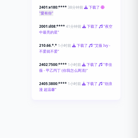
2401:e180:****
38分钟前
下载了
"愛有你"
2001:d08:****
41分钟前
下载了
"夜空
中最亮的星"
210.66.*.*
1小时前
下载了
"艾薇 Ivy -
不爱就不爱"
2402:7500:****
1小时前
下载了
"李佳
薇 - 甲乙丙丁 (你我怎么两清)"
2405:3800:****
1小时前
下载了
"劲浪
漫 超温馨"