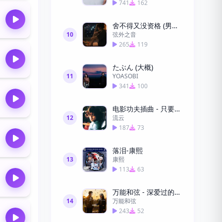
741
162
舍不得又没资格 (男女合唱版)
10
弦外之音
265
119
たぶん (大概)
11
YOASOBI
341
100
电影功夫插曲 - 只要为你活一天 (纯音乐)
12
流云
187
73
落泪-康熙
13
康熙
113
63
万能和弦 - 深爱过的人怎么放手
14
万能和弦
243
52