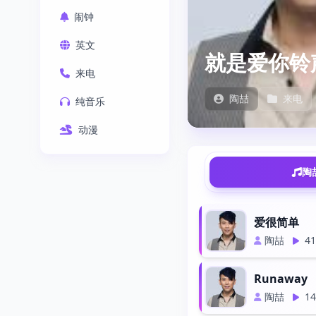
闹钟
英文
就是爱你铃
来电
陶喆
来电
纯音乐
动漫
陶
爱很简单
陶喆
4
Runaway
陶喆
1