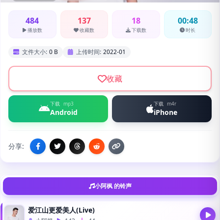
484
137
18
00:48
播放数
收藏数
下载数
时长
文件大小:
0 B
上传时间:
2022-01
收藏
下载
mp3
下载
m4r
Android
iPhone
分享:
小阿枫 的铃声
爱江山更爱美人(Live)