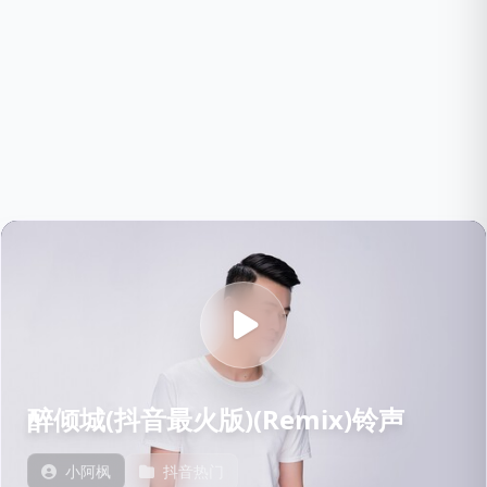
醉倾城(抖音最火版)(Remix)铃声
小阿枫
抖音热门