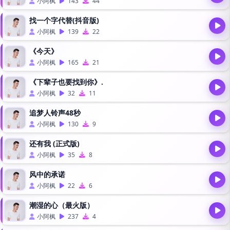
小阿枫
143
44
找一个字代替(抖音版)
小阿枫
139
22
《今天》
小阿枫
165
21
《下辈子也要找到你》.
小阿枫
32
11
追梦人铃声48秒
小阿枫
130
9
还有我 (正式版)
小阿枫
35
8
风中的承诺
小阿枫
22
6
潮湿的心（最火版）
小阿枫
237
4